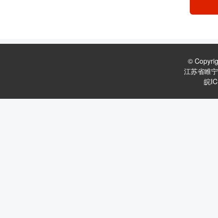
© Copyr
江苏省睢宁
皖IC